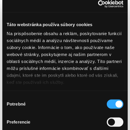
Táto webstránka používa súbory cookies
Na prispôsobenie obsahu a reklám, poskytovanie funkcií
sociálnych médií a analýzu návštevnosti používame
súbory cookie. Informácie o tom, ako používate naše
webové stránky, poskytujeme aj našim partnerom v
oblasti sociálnych médií, inzercie a analýzy. Títo partneri
môžu príslušné informácie skombinovať s ďalšími
údajmi, ktoré ste im poskytli alebo ktoré od vás získali,
keď ste používali ich služby.
Späť
Výber
Potrebné
súhlasu
Štartujeme horúcu letnú
sezónu 2020 s piešťanskými
Preferencie