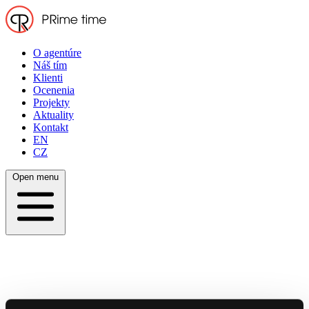
O agentúre
Náš tím
Klienti
Ocenenia
Projekty
Aktuality
Kontakt
EN
CZ
Open menu