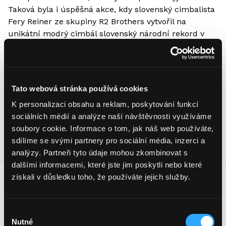
Taková byla i úspěšná akce, kdy slovenský cimbalista
Fery Reiner ze skupiny R2 Brothers vytvořil na
unikátní modrý cimbál slovenský národní rekord v
rychlosti zahrání písně Let čmeláka (Nikolaj Rimskij-
Korsakov). Během tréninku měl Fery osobní rekord 1
minutu a 9 sekund, ale při samotném stanovení
rekordu zahrál skladbu za rekordních 59,1 sekundy.
Tato webová stránka používá cookies
Video najdete zde:
K personalizaci obsahu a reklam, poskytování funkcí
https://www.facebook.com/PRimetime.sk/videos/1222
sociálních médií a analýze naší návštěvnosti využíváme
336334483555/
soubory cookie. Informace o tom, jak náš web používáte,
sdílíme se svými partnery pro sociální média, inzerci a
analýzy. Partneři tyto údaje mohou zkombinovat s
dalšími informacemi, které jste jim poskytli nebo které
získali v důsledku toho, že používáte jejich služby.
1
/
3
Výběr
Nutné
souhlasu