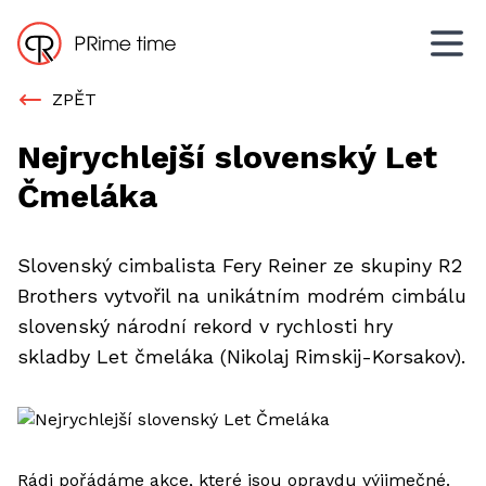
Ope
ZPĚT
Nejrychlejší slovenský Let
Čmeláka
Slovenský cimbalista Fery Reiner ze skupiny R2
Brothers vytvořil na unikátním modrém cimbálu
slovenský národní rekord v rychlosti hry
skladby Let čmeláka (Nikolaj Rimskij-Korsakov).
Rádi pořádáme akce, které jsou opravdu výjimečné.