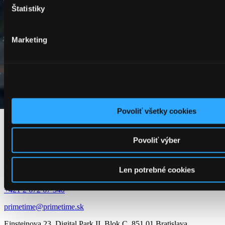
Štatistiky
Marketing
Povoliť všetky cookies
1
/
12
Povoliť výber
PRime time
Slovensko
Len potrebné cookies
+421 2 672 67 340
primetime@primetime.sk
Einsteinova 23, Digital Park II. Blok C, 851 01 Bratislava