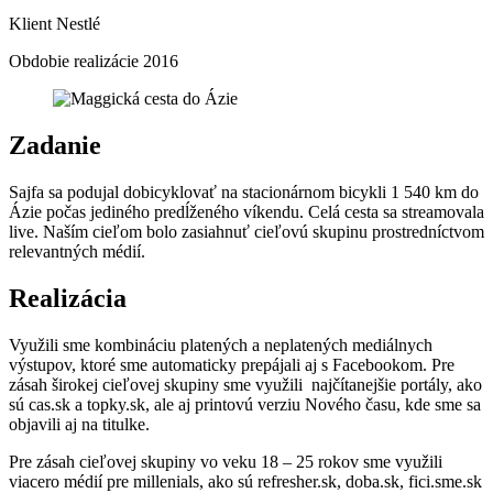
Klient
Nestlé
Obdobie realizácie
2016
Zadanie
Sajfa sa podujal dobicyklovať na stacionárnom bicykli 1 540 km do
Ázie počas jediného predĺženého víkendu. Celá cesta sa streamovala
live. Naším cieľom bolo zasiahnuť cieľovú skupinu prostredníctvom
relevantných médií.
Realizácia
Využili sme kombináciu platených a neplatených mediálnych
výstupov, ktoré sme automaticky prepájali aj s Facebookom. Pre
zásah širokej cieľovej skupiny sme využili najčítanejšie portály, ako
sú cas.sk a topky.sk, ale aj printovú verziu Nového času, kde sme sa
objavili aj na titulke.
Pre zásah cieľovej skupiny vo veku 18 – 25 rokov sme využili
viacero médií pre millenials, ako sú refresher.sk, doba.sk, fici.sme.sk