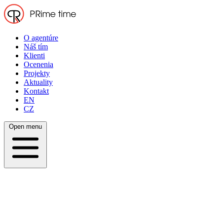
O agentúre
Náš tím
Klienti
Ocenenia
Projekty
Aktuality
Kontakt
EN
CZ
Open menu