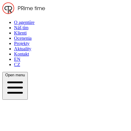
O agentúre
Náš tím
Klienti
Ocenenia
Projekty
Aktuality
Kontakt
EN
CZ
Open menu