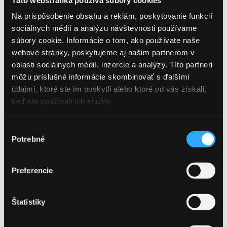
sebou!
Na prispôsobenie obsahu a reklám, poskytovanie funkcií
sociálnych médií a analýzu návštevnosti používame
súbory cookie. Informácie o tom, ako používate naše
webové stránky, poskytujeme aj našim partnerom v
Užili sme si krásne slnečné počasie, výbornú spoločnosť, bazén aj
oblasti sociálnych médií, inzercie a analýzy. Títo partneri
nádherné prostredie u Da Andrea – Bratislava a vychutnali sme si
chladený sekt z kolekcie Hubert ICE Club a Hubert Club🥂.
môžu príslušné informácie skombinovať s ďalšími
údajmi, ktoré ste im poskytli alebo ktoré od vás získali,
O skvelú atmosféru sa postarali aj šikovné tanečnice
keď ste používali ich služby.
@diana_la_pantera
, vďaka ktorým sa naši hostia mohli naučiť aj
základné kroky salsy a bachaty. V závere nás jeden z hostí
@martin_gyimesi_official
prekvapil svojím speváckym vystúpením,
Výber
ktorým rozospieval aj nás ostatných.‘
Potrebné
súhlasu
Ďakujeme a tešíme sa, že sme spolu odštartovali tohtoročnú letnú
sezónu v Hubert kruhu.
Preferencie
Za aftermovie ďakujeme @
oravsky_parobek.
Pozrieť si ho môžete
tu
Štatistiky